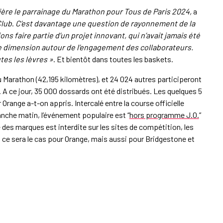
rrière le parrainage du Marathon pour Tous de Paris 2024,
a
Club
.
C’est davantage une question de rayonnement de la
ns faire partie d’un projet innovant, qui n’avait jamais été
ne dimension autour de l’engagement des collaborateurs.
tes les lèvres »
. Et bientôt dans toutes les baskets.
u Marathon (42,195 kilomètres), et 24 024 autres participeront
 A ce jour, 35 000 dossards ont été distribués. Les quelques 5
range a-t-on appris. Intercalé entre la course officielle
anche matin, l’événement populaire est “
hors programme J.O.
”
 des marques est interdite sur les sites de compétition, les
: ce sera le cas pour Orange, mais aussi pour Bridgestone et