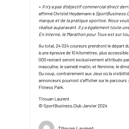
«
Il n’y a pas d’objectif commercial direct de
affirmé Christel Heydemann à
SportBusiness.
marque et de la pratique sportive. Nous voulio
réalisé auparavant. Il y a également toute u
En interne, le Marathon pour Tous est sur tou
Au total, 24 024 coureurs prendront le départ d
à une épreuve de 10 kilomètres, plus accessible.
000 restant seront exclusivement attribués par O
masculine, le samedi matin, et féminine, le dim
Du coup, contrairement aux Jeux où la visibilité
annonceurs pourront s’afficher sur le parcours 
Fitness Park.
Titouan Laurent
© SportBusiness.Club Janvier 2024
Titouan Laurent