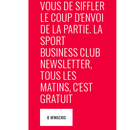
VOUS DE SIFFLER
LE COUP D'ENVOI
DE LA PARTIE. LA
SPORT
BUSINESS CLUB
NEWSLETTER,
TOUS LES
MATINS, C'EST
GRATUIT
JE M'INSCRIS