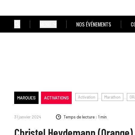
MENU
NOS ÉVÉNEMENTS
C
Activation
Marathon
OR
MARQUES
ACTIVATIONS
31 janvier 2024
Temps de lecture : 1 min
Christel Heydemann (Orange) 