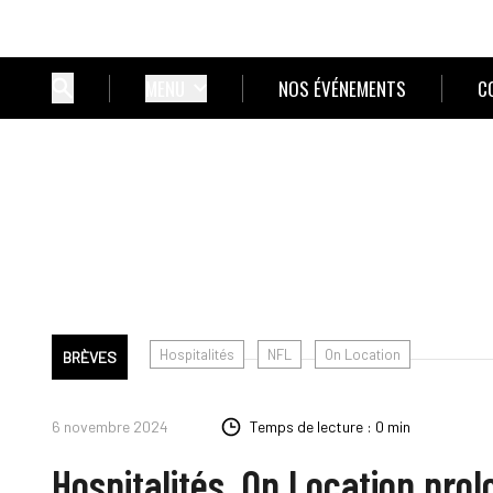
MENU
NOS ÉVÉNEMENTS
C
Hospitalités
NFL
On Location
BRÈVES
6 novembre 2024
Temps de lecture : 0 min
Hospitalités. On Location pro