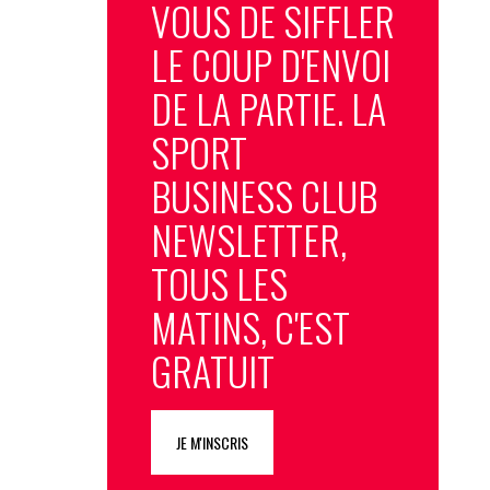
VOUS DE SIFFLER
LE COUP D'ENVOI
DE LA PARTIE. LA
SPORT
BUSINESS CLUB
NEWSLETTER,
TOUS LES
MATINS, C'EST
GRATUIT
JE M'INSCRIS