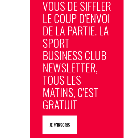
VOUS DE SIFFLER
LE COUP D'ENVOI
DE LA PARTIE. LA
SPORT
BUSINESS CLUB
NEWSLETTER,
TOUS LES
MATINS, C'EST
GRATUIT
JE M'INSCRIS