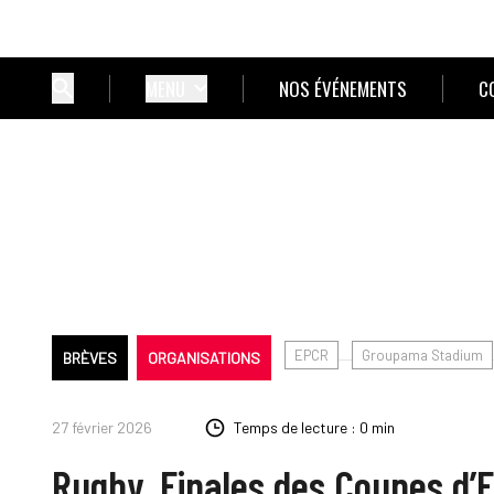
MENU
NOS ÉVÉNEMENTS
C
EPCR
Groupama Stadium
BRÈVES
ORGANISATIONS
27 février 2026
Temps de lecture : 0 min
Rugby. Finales des Coupes d’