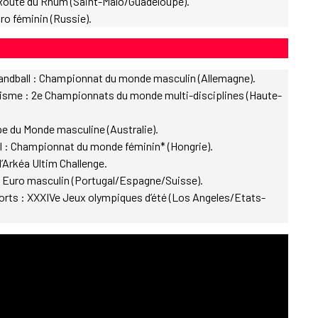
a Route du Rhum (Saint-Malo/Guadeloupe).
ro féminin (Russie).
 Handball : Championnat du monde masculin (Allemagne).
isme : 2e Championnats du monde multi-disciplines (Haute-
e du Monde masculine (Australie).
l : Championnat du monde féminin* (Hongrie).
l’Arkéa Ultim Challenge.
 : Euro masculin (Portugal/Espagne/Suisse).
ports : XXXIVe Jeux olympiques d’été (Los Angeles/Etats-