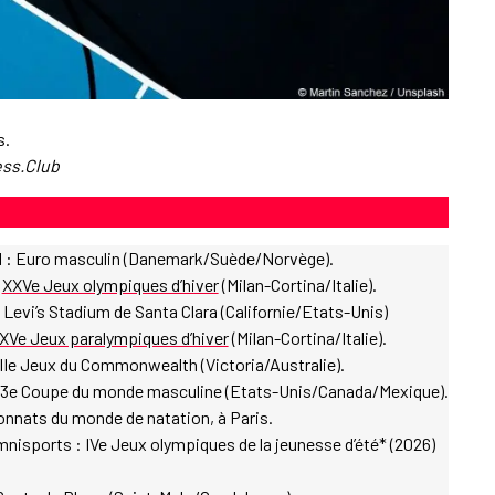
s.
ss.Club
ball : Euro masculin (Danemark/Suède/Norvège).
:
XXVe Jeux olympiques d’hiver
(Milan-Cortina/Italie).
Levi’s Stadium de Santa Clara (Californie/Etats-Unis)
XVe Jeux paralympiques d’hiver
(Milan-Cortina/Italie).
IIe Jeux du Commonwealth (Victoria/Australie).
l : 23e Coupe du monde masculine (Etats-Unis/Canada/Mexique).
onnats du monde de natation, à Paris.
nisports : IVe Jeux olympiques de la jeunesse d’été* (2026)