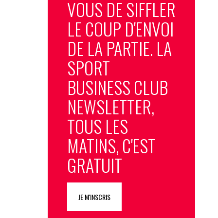
VOUS DE SIFFLER
LE COUP D'ENVOI
DE LA PARTIE. LA
SPORT
BUSINESS CLUB
NEWSLETTER,
TOUS LES
MATINS, C'EST
GRATUIT
JE M'INSCRIS