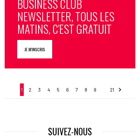
BUSINESS CLUB
NEWSLETTER, TOUS LES
MATINS, C'EST GRATUIT
JE M'INSCRIS
1
2
3
4
5
6
7
8
9
21
…
SUIVEZ-NOUS