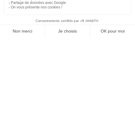
La demi-finale de la Coupe du Monde, France/Espagne, permet à M6
de relever ses tarifs publicitaires et d’établir un nouveau sommet
pour…
MÉDIAS
10/07/2026
Mondial 2026. France/Maroc : quel CA pour les pauses