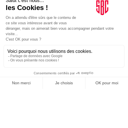
BUSINESS CLUB
NEWSLETTER, TOUS LES
MATINS, C'EST GRATUIT
JE M'INSCRIS
1
2
3
4
5
6
7
8
9
57
…
SUIVEZ-NOUS