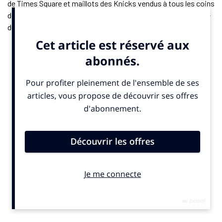
de Times Square et maillots des Knicks vendus à tous les coins
de rue : à New York (États-Unis), la ferveur est encore à l’heure
du basket-ball. Deux jours après le titre NBA décroché par son
équipe locale, la Big Apple n’est pas encore retombée de son
nuage et passée en mode soccer. La célèbre franchise fait de
l’ombre à la Coupe du monde de football 2026 dans la ville qui ne
dort jamais, où huit matchs sont programmés, dont
France/Sénégal, ce mardi 16 juin.
«
Je dois avouer que le Mondial de football était le cadet de
mes soucis
,» plaisante Niels, fan autoproclamé “absolu” de
l’équipe de basket-ball new-yorkaise. «
C’était marrant le soir
du titre car il y avait un match de football entre le Brésil et le
Maroc au même moment dans le stade de New York et les
quelques maillots brésiliens ou marocains qu’on avait pu
voir ont été totalement noyés par les tuniques orange et
bleu des Knicks
,» ajoute fièrement le jeune homme.
Les sponsors des Knicks très visibles