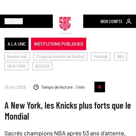
MENU
MON COMPTE
A LA UNE
INSTITUTIONS PUBLIQUES
Basket-ball
Coupe du monde de football
Football
NBA
NEW YORK
WC2026
16 juin 2026
Temps de lecture : 1 min
A New York, les Knicks plus forts que le
Mondial
Sacrés champions NBA après 53 ans d’attente,