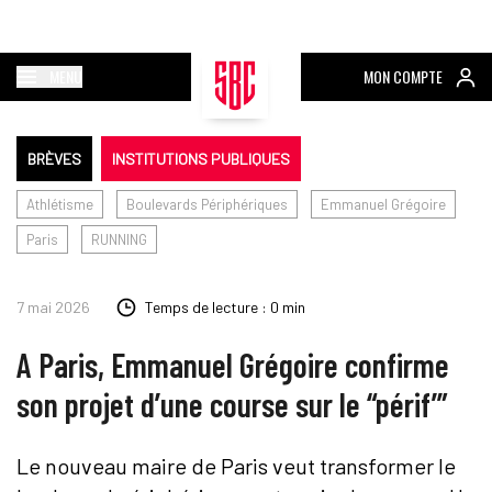
MENU
MON COMPTE
BRÈVES
INSTITUTIONS PUBLIQUES
Athlétisme
Boulevards Périphériques
Emmanuel Grégoire
Paris
RUNNING
7 mai 2026
Temps de lecture : 0 min
A Paris, Emmanuel Grégoire confirme
son projet d’une course sur le “périf’”
Le nouveau maire de Paris veut transformer le