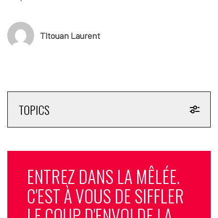
Titouan Laurent
TOPICS
ENTREZ DANS LA MÊLÉE.
C'EST À VOUS DE SIFFLER
LE COUP D'ENVOI DE LA