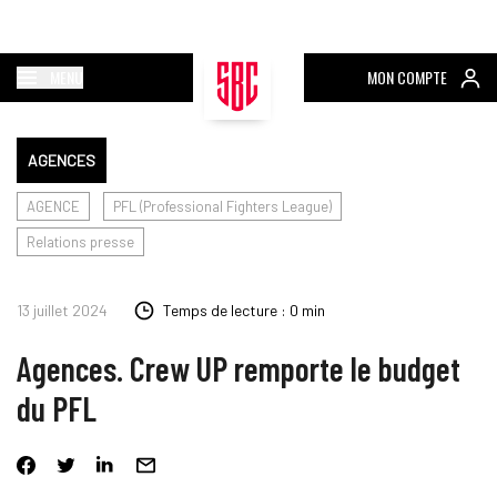
MENU
MON COMPTE
AGENCES
AGENCE
PFL (Professional Fighters League)
Relations presse
13 juillet 2024
Temps de lecture : 0 min
Agences. Crew UP remporte le budget
du PFL