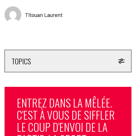
Titouan Laurent
TOPICS
ENTREZ DANS LA MÊLÉE.
C'EST À VOUS DE SIFFLER
LE COUP D'ENVOI DE LA