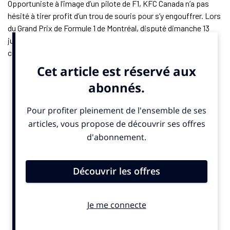
Opportuniste à l’image d’un pilote de F1, KFC Canada n’a pas
hésité à tirer profit d’un trou de souris pour s’y engouffrer. Lors
du Grand Prix de Formule 1 de Montréal, disputé dimanche 13
juin 2025 au Canada, la marque de restauration rapide a
comparé les fameux damiers rouges et blancs peints sur les
bordures des virages des circuits autos avec ses
Buckets
, ces
bols de poulets frits… également rouges et blancs. Un clin d’œil
visuel.
Orchestrée par la jeune agence locale et indépendante Courage,
la campagne rassemble plusieurs visuels jouant avec ces
codes couleurs. Ils se sont affichés sur les panneaux
extérieurs de la capitale québécoise notamment autour du
circuit Jacques-Villeneuve. Les publicités détournent aussi le
slogan international de KFC ““
Finger Linkin’ Fast
” devenu
“
Rapide à s’en lécher les doigts
” (sic) pour PFK, c’est à-dire
“
Poulet Frit Kentucky
”, le nom de l’enseigne KFC au Québec.
Partenariat avec le film “F1”