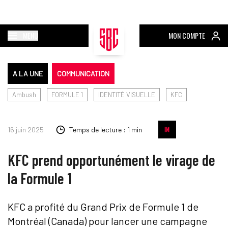
MENU
MON COMPTE
A LA UNE
COMMUNICATION
Ambush
FORMULE 1
IDENTITÉ VISUELLE
KFC
16 juin 2025
Temps de lecture : 1 min
KFC prend opportunément le virage de
la Formule 1
KFC a profité du Grand Prix de Formule 1 de
Montréal (Canada) pour lancer une campagne