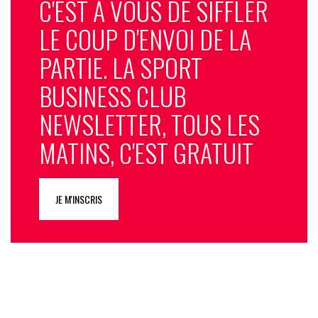
C'EST À VOUS DE SIFFLER
LE COUP D'ENVOI DE LA
PARTIE. LA SPORT
BUSINESS CLUB
NEWSLETTER, TOUS LES
MATINS, C'EST GRATUIT
JE M'INSCRIS