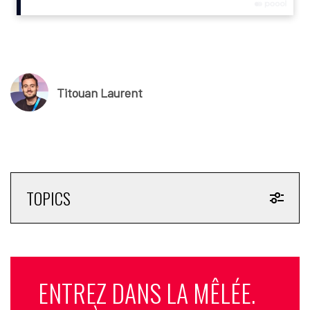
Outre en affichage, la série de visuels, signés par les agences
Raina + Wilson et Fuze Reps, a également été déployée sur les
réseaux sociaux et expliquée via un film d’une trentaine de
secondes produit par Daydream. Le spot, en anglais et
français, a été partagé sur les plateformes numériques.
Titouan Laurent
KFC n’est pas partenaire officiel du championnat du monde de
Formule 1. Néanmoins, l’enseigne de restauration rapide a,
début juin 2025, annoncé un accord avec le film “
F1, The Movie
”
produit par Paramount mais produit en association avec la
Formule 1. La sortie en salle de ce blockbuster estival est
prévue mercredi 25 juin prochain en France. Dans ce cadre de
TOPICS
ce contrat KFC a lancé
des menus
dédiés expliquait alors
un
communiqué
.
Titouan Laurent
© SportBusiness.Club – Juin 2025
ENTREZ DANS LA MÊLÉE.