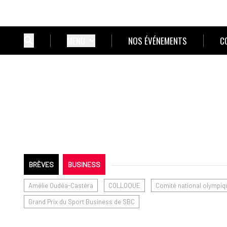
MENU
NOS ÉVÉNEMENTS
C
BRÈVES
BUSINESS
Amélie Oudéa-Castéra
COLLOQUE
Comité national olympiqu
Grand Prix du Sport Business de SBC