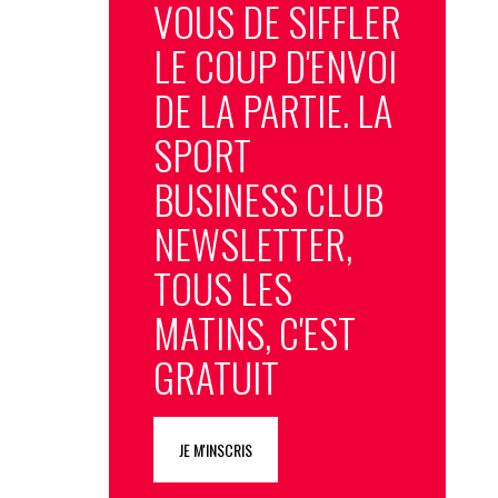
VOUS DE SIFFLER
LE COUP D'ENVOI
DE LA PARTIE. LA
SPORT
BUSINESS CLUB
NEWSLETTER,
TOUS LES
MATINS, C'EST
GRATUIT
JE M'INSCRIS