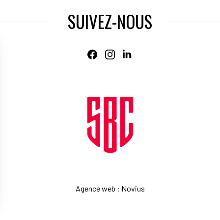
SUIVEZ-NOUS
Agence web
:
Novius