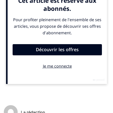
par l’agence Dentsu, la prise de parole de la marque japonaise
s’intitule «
je cours, encore et encore, car je rêve
« .
L’événement se déroulera sur neuf jours, du 13 au 21 septembre
2025, au stade national de Tokyo. À l’occasion de la 20e édition,
les Mondiaux réuniront plus de 2 000 athlètes dans 49
épreuves différentes.
(c) SportBusiness.Club septembre 2025
La rédaction