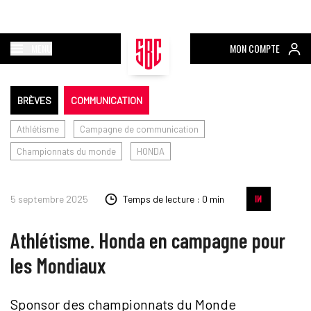
MENU
MON COMPTE
BRÈVES
COMMUNICATION
Athlétisme
Campagne de communication
Championnats du monde
HONDA
5 septembre 2025
Temps de lecture : 0 min
Athlétisme. Honda en campagne pour
les Mondiaux
Sponsor des championnats du Monde