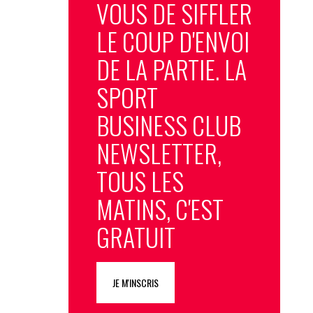
VOUS DE SIFFLER
LE COUP D'ENVOI
DE LA PARTIE. LA
SPORT
BUSINESS CLUB
NEWSLETTER,
TOUS LES
MATINS, C'EST
GRATUIT
JE M'INSCRIS