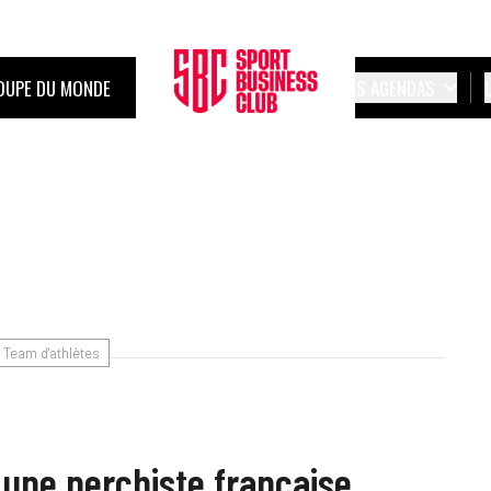
OUPE DU MONDE
LES AGENDAS
Team d'athlètes
e une perchiste française