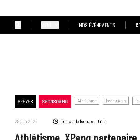
MENU
NOS ÉVÉNEMENTS
C
Athlétisme
Institutions
In
BRÈVES
SPONSORING
29 juin 2026
Temps de lecture : 0 min
Athlétisme. XPeng partenaire