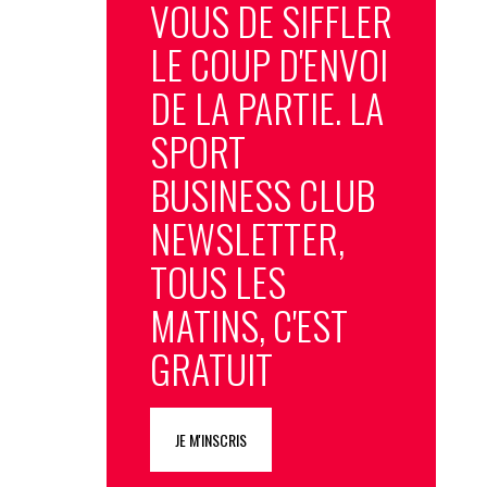
VOUS DE SIFFLER
LE COUP D'ENVOI
DE LA PARTIE. LA
SPORT
BUSINESS CLUB
NEWSLETTER,
TOUS LES
MATINS, C'EST
GRATUIT
JE M'INSCRIS