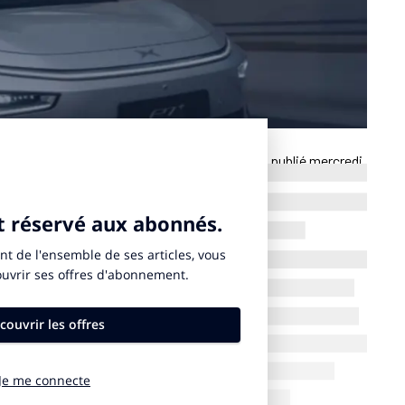
 de Run set & match, indique
un post LinkedIn
publié mercredi
 RNK dans le stade Roland-Garros (16ᵉ arrondissement de
re dans son porte-feuille après GSC, Coureur Du Dimanche,
ore NINKASI. Run set & Match aura lieu le 5 juillet 2026.