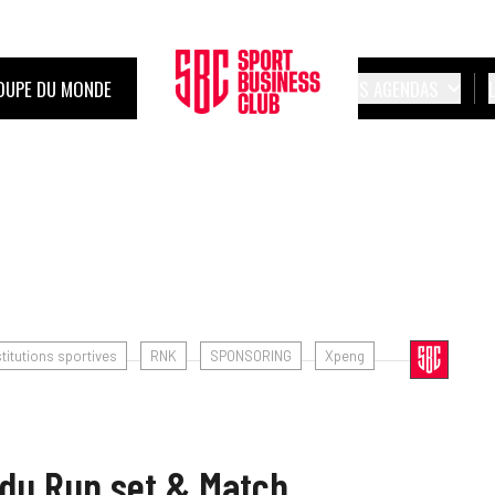
OUPE DU MONDE
LES AGENDAS
stitutions sportives
RNK
SPONSORING
Xpeng
 du Run set & Match