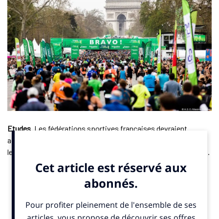
Etudes
. Les fédérations sportives françaises devraient
accueillir plus de 500 000 nouveaux licenciés en 2024, selon
les projections de l’étude Sport Index réalisée par NPA Conseil.
Cette étude, qui porte sur 39 disciplines olympiques et
paralympiques, prévoit que le nombre total de licenciés
pourrait atteindre 9,9 millions, soit une augmentation de 5,7 %
en un an, portée par le succès des Jeux de Paris 2024. L’étude
complète, à laquelle a contribué SportBusiness.Club, sera