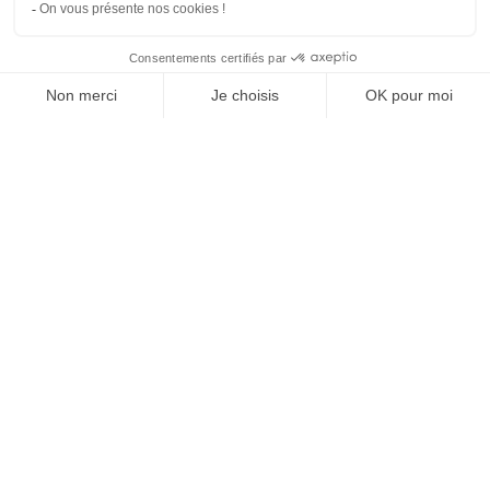
SUIVEZ-NOUS
Agence web
:
Novius