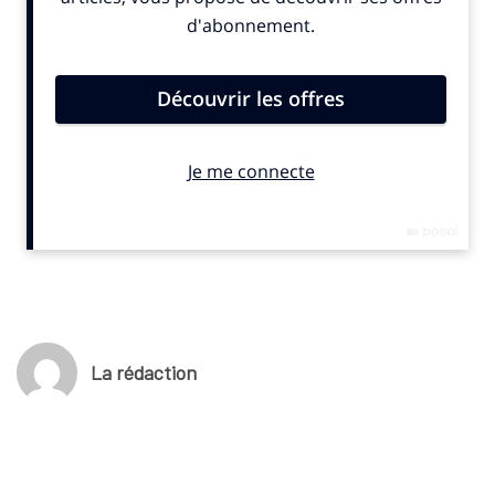
publiée début 2025. Elle analysera non seulement les tendances
en matière de licences, mais aussi l’attractivité marketing des
différentes disciplines.
© SportBusiness.Club Décembre 2024
Nombre de licenciés*
2016 : 8,805 millions
2017 : 8,865 millions
2018 : 8,776 millions
2019 : 8,914 millions
2020 : 8,645 millions
2021 : 7,667 millions
2022 : 8,853 millions
La rédaction
2023 : 9369 millions
2024 : 9,907 millions (projection)
(*) Source Sport Index, fédérations olympiques et
paralympiques d’été