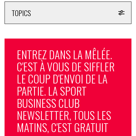
TOPICS
ENTREZ DANS LA MÊLÉE.
C'EST À VOUS DE SIFFLER
LE COUP D'ENVOI DE LA
PARTIE. LA SPORT
BUSINESS CLUB
NEWSLETTER, TOUS LES
MATINS, C'EST GRATUIT