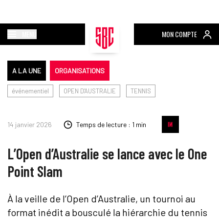
MENU
MON COMPTE
A LA UNE
ORGANISATIONS
événementiel
OPEN D'AUSTRALIE
TENNIS
14 janvier 2026
Temps de lecture : 1 min
L’Open d’Australie se lance avec le One
Point Slam
À la veille de l’Open d’Australie, un tournoi au
format inédit a bousculé la hiérarchie du tennis