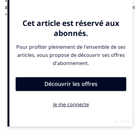
d’Australie avait le “One Point Slam”. La deuxième édition de cet
événement, qui s’est tenue également durant la semaine de
qualification, a opposé 24 joueurs professionnels à 24
amateurs et célébrités invités dans un format volontairement
spectaculaire : un match à un point gagnant. Le service était
attribué par un “pierre, feuille, ciseaux”, et les amateurs ont
bénéficié d’un deuxième service, à la différence des joueurs du
circuit.
Parrainé par KIA, sponsor majeur du tournoi australien,
l’opération était dotée d’un prize money à la hauteur du concept
original : un million de dollars australiens (environ 574 000
euros) pour le vainqueur. A ce petit jeu, c’est
un joueur amateur
australien
, Jordan Smith, qui a créé la sensation à Melbourne
(Australie). L’événement a été un succès avec une Rod Laver
Arena, le court principal de Melbourne, à guichets fermés. KIA
Qualifié via le championnat de l’État de Nouvelle-Galles du Sud,
Jordan Smith a enchaîné les surprises en éliminant notamment