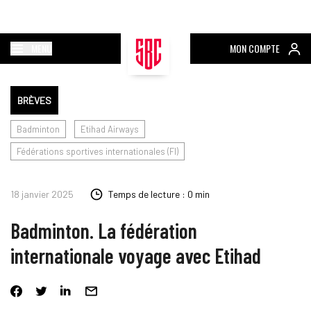
MENU
MON COMPTE
BRÈVES
Badminton
Etihad Airways
Fédérations sportives internationales (FI)
18 janvier 2025
Temps de lecture : 0 min
Badminton. La fédération
internationale voyage avec Etihad