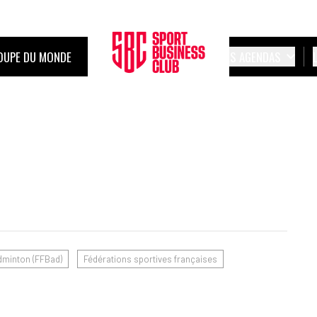
OUPE DU MONDE
LES AGENDAS
dminton (FFBad)
Fédérations sportives françaises