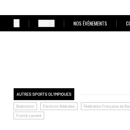
MENU
NOS ÉVÉNEMENTS
C
AUTRES SPORTS OLYMPIQUES
Badminton
Elections fédérales
Fédération Française de Ba
Franck Laurent