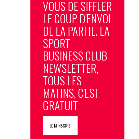
VOUS DE SIFFLER
LE COUP D'ENVOI
DE LA PARTIE. LA
SPORT
BUSINESS CLUB
NEWSLETTER,
TOUS LES
MATINS, C'EST
GRATUIT
JE M'INSCRIS