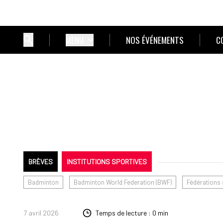
MENU
NOS ÉVÉNEMENTS
C
BRÈVES
INSTITUTIONS SPORTIVES
Badminton
Badminton World Federation (BWF)
Fédérations s
7 avril 2026
Temps de lecture : 0 min