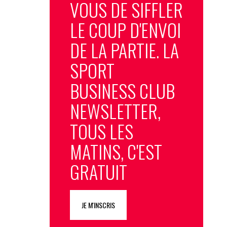
VOUS DE SIFFLER
LE COUP D'ENVOI
DE LA PARTIE. LA
SPORT
BUSINESS CLUB
NEWSLETTER,
TOUS LES
MATINS, C'EST
GRATUIT
JE M'INSCRIS