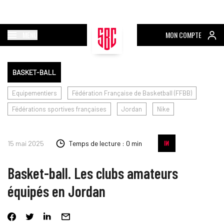
MENU
MON COMPTE
BASKET-BALL
Equipementiers
Fédération Française de Basketball (FFBB)
Fédérations sportives françaises
Jordan
Nike
15 mai 2025
Temps de lecture : 0 min
Basket-ball. Les clubs amateurs
équipés en Jordan