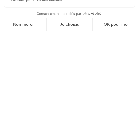
SUIVEZ-NOUS
Agence web
:
Novius