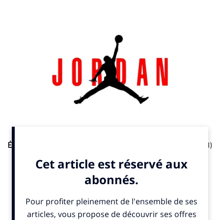
Équipementiers
. La Fédération Française de Basketball (FFBB)
invite ses clubs à s’équiper en Jordan, son équipementier
officiel.
Un communiqué
publié mardi 13 mai 2025 précise que
les clubs affiliés peuvent bénéficier de 20% de réduction sur
les produits Jordan Brand. Ils ont aussi la possibilité de
personnaliser leurs tenues de match avec leurs couleurs et
logos. Jordan, marque du groupe Nike, est partenaire de la