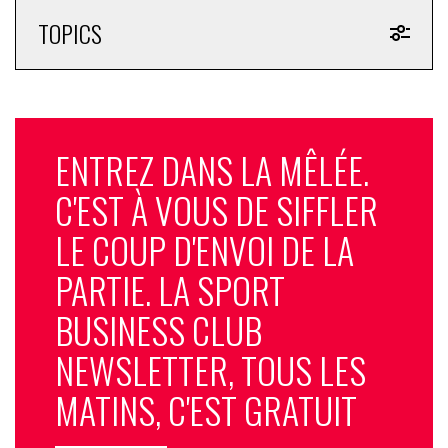
TOPICS
ENTREZ DANS LA MÊLÉE.
C'EST À VOUS DE SIFFLER
LE COUP D'ENVOI DE LA
PARTIE. LA SPORT
BUSINESS CLUB
NEWSLETTER, TOUS LES
MATINS, C'EST GRATUIT