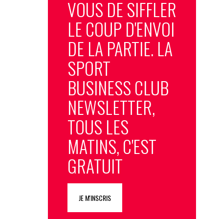
VOUS DE SIFFLER
LE COUP D'ENVOI
DE LA PARTIE. LA
SPORT
BUSINESS CLUB
NEWSLETTER,
TOUS LES
MATINS, C'EST
GRATUIT
JE M'INSCRIS