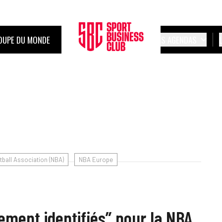
OUPE DU MONDE
LES AGENDAS
tball Association (NBA)
NBA Europe
rement identifiés” pour la NBA