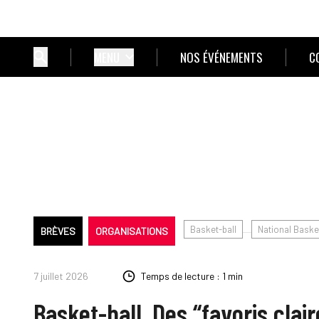
MENU
NOS ÉVÉNEMENTS
C
Basket-ball
National Baske
BRÈVES
ORGANISATIONS
7 juillet 2026
Temps de lecture : 1 min
Basket-ball. Des “favoris clai