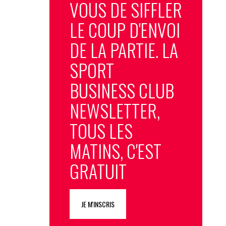
VOUS DE SIFFLER
LE COUP D'ENVOI
DE LA PARTIE. LA
SPORT
BUSINESS CLUB
NEWSLETTER,
TOUS LES
MATINS, C'EST
GRATUIT
JE M'INSCRIS