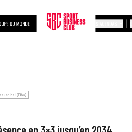
OUPE DU MONDE
LES AGENDAS
sket-ball (Fiba)
résence en 3×3 jusqu’en 2034