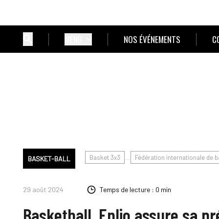
MENU
NOS ÉVÉNEMENTS
C
Basket 3x3
Fédération internationale de ba
BASKET-BALL
29 août 2024
Temps de lecture : 0 min
Basketball. Enlio assure sa p