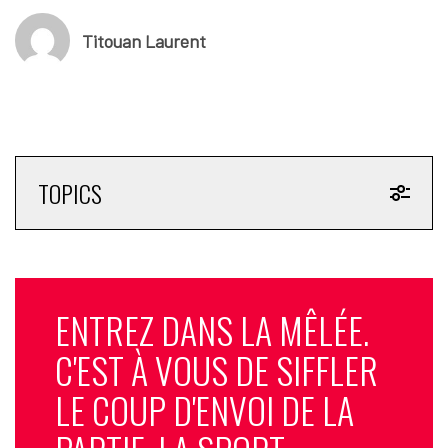
Titouan Laurent
TOPICS
ENTREZ DANS LA MÊLÉE.
C'EST À VOUS DE SIFFLER
LE COUP D'ENVOI DE LA