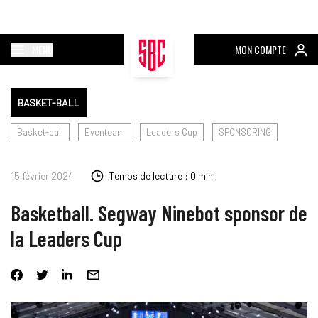
MENU
MON COMPTE
BASKET-BALL
Basket-ball
Eventeam
Leaders Cup
SPONSORING
15 février 2024
Temps de lecture : 0 min
Basketball. Segway Ninebot sponsor de
la Leaders Cup