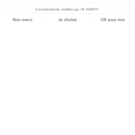
SPORTS
03/01/2024
E-sport. CIC partenaire de la Karmine Corp