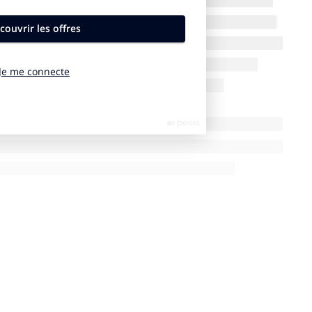
ueuse basket-ball en WNBA et aujourd’hui vice-présidente et
 le rôle de mentor. Elle accompagne les sportives dans un
ssion personnelle et de la construction d’une identité au-delà
 perchiste française Marie-Julie Bonnin et la para-cycliste
ne Gaby Agundez, la nageuse hong-kongaise Cindy Cheung
 la grimpeuse coréenne Jain Kim et l’escrimeuse hong-
dispositif.
t
ence marketing française Nuances Concept nous a-t-il été
ports marketing Viqtory chargée d’identifier les bons profils et
ritoires dans lesquels Chanel souhaitait activer son