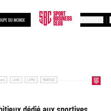
OUPE DU MONDE
LES AGENDAS
ent
LUXE
LVMH
MARQUE
bitieux dédié aux sportives