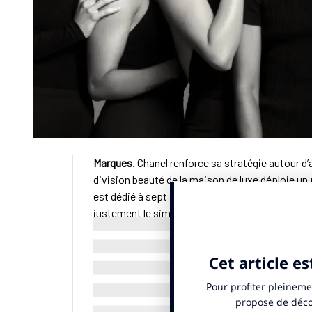
Marques
. Chanel renforce sa stratégie autour d
division beauté de la maison de luxe déploie 
est dédié à sept athlètes internationales. L’init
justement le simple cadre d’un contrat d’ambas
publié le 2 mars 2026.
Le dispositif s’étend sur deux ans. Il combine me
séances de coaching individuel et collectif, ai
secteurs. Le programme a été élaboré à partir d
monde est-il précisé.