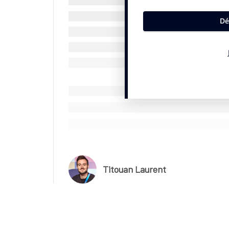
Deux françaises sélectionnées
Chanel a choisi Renee Montgomery, ancienne jo
copropriétaire de l’Atlanta Dream, pour assurer
travail autour de la confiance en soi, de l’expre
de la performance sportive.
Deux françaises figurent dans ce programme : la
française Heidi Gaugain. La plongeuse mexicai
Sum-Yuet, la patineuse sud-coréenne Gilli Kim,
kongaise Janelle Leung complètent ce nouveau 
Le marché du luxe s’amourache du spor
Titouan Laurent
L’opération a été orchestrée en partie par l’ag
précisé. Cette dernière a sollicité la solution s
de contacter des athlètes en phase avec les ter
programme.