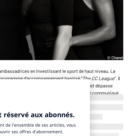
’ambassadrices en investissant le sport de haut niveau. La
un programme d’accompagnement baptisé “
The CC League
”. Il
iative s’inscrit dans une logique de long terme et dépasse
sadrice explique l’entreprise française dans un communiqué
ntorat, ateliers exclusifs liés à l’univers Chanel Beauté,
nsi qu’un accès à un réseau de femmes issues de différents
’une étude menée auprès d’un panel d’athlètes à travers le