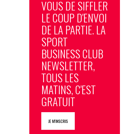
VOUS DE SIFFLER
LE COUP D'ENVOI
DE LA PARTIE. LA
SPORT
BUSINESS CLUB
NEWSLETTER,
TOUS LES
MATINS, C'EST
GRATUIT
JE M'INSCRIS