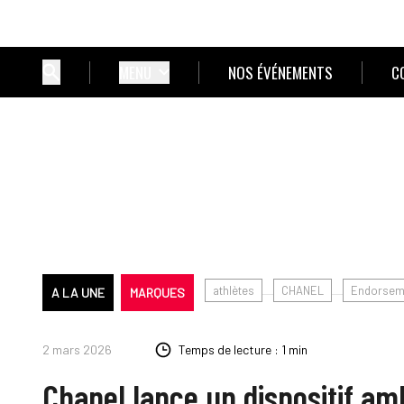
MENU
NOS ÉVÉNEMENTS
C
athlètes
CHANEL
Endorsem
A LA UNE
MARQUES
2 mars 2026
Temps de lecture : 1 min
Chanel lance un dispositif am