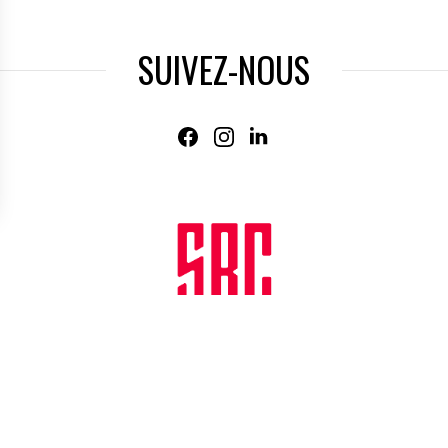
SUIVEZ-NOUS
Agence web
:
Novius