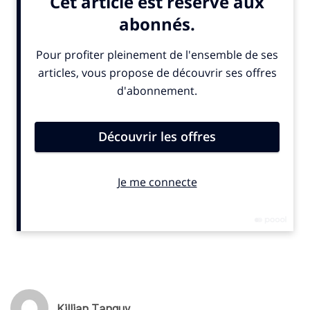
Uso et l’acteur Leo Woodall. L’objectif est d’inciter aux dons
pour offrir des cadeaux aux personnes isolées durant les fêtes.
La campagne a été conçue par les agences Till Dawn et Iconic.
© SportBusiness.Club – Novembre 2025
The Magic of Blue.
With 700,000 Londoners experiencing loneliness,
we're coming together with
@CFCFoundation
,
Chelsea Supporters’ Trust and local charities to
donate gifts and raise funds supporting those who
may be spending Christmas alone.
#TheMagicOfBlue
pic.twitter.com/QJ6ZMabrZM
Killian Tanguy