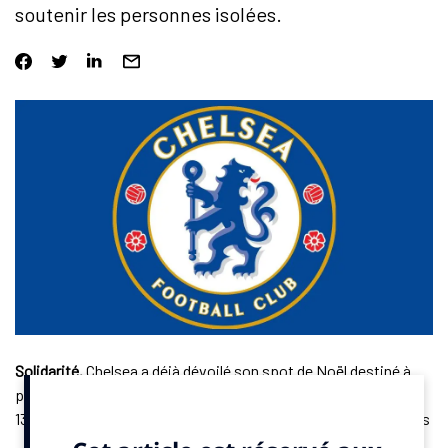
soutenir les personnes isolées.
Solidarité.
Chelsea a déjà dévoilé son spot de Noël destiné à
promouvoir sa fondation, indique
un communiqué
publié jeudi
13 novembre 2025. Intitulé
The Magic of Blue
, le film réunit des
joueurs et joueuses du club mais également le catcheur Jey