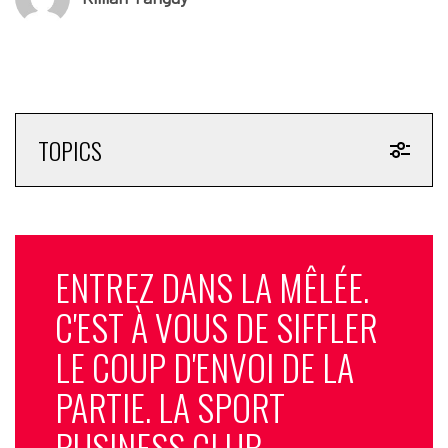
— Chelsea FC (@ChelseaFC)
November 12, 2025
TOPICS
ENTREZ DANS LA MÊLÉE.
C'EST À VOUS DE SIFFLER
LE COUP D'ENVOI DE LA
PARTIE. LA SPORT
BUSINESS CLUB