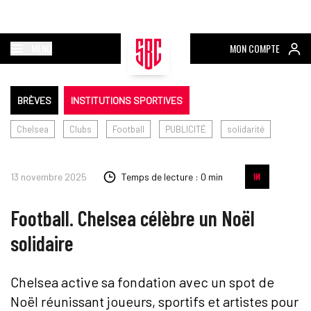
MENU
MON COMPTE
BRÈVES
INSTITUTIONS SPORTIVES
Chelsea
Clubs
Football
PUBLICITÉ
solidarité
13 novembre 2025
Temps de lecture : 0 min
Football. Chelsea célèbre un Noël
solidaire
Chelsea active sa fondation avec un spot de
Noël réunissant joueurs, sportifs et artistes pour