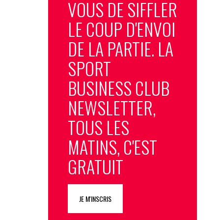
VOUS DE SIFFLER
LE COUP D'ENVOI
DE LA PARTIE. LA
SPORT
BUSINESS CLUB
NEWSLETTER,
TOUS LES
MATINS, C'EST
GRATUIT
JE M'INSCRIS