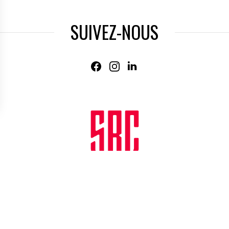
SUIVEZ-NOUS
Agence web
:
Novius