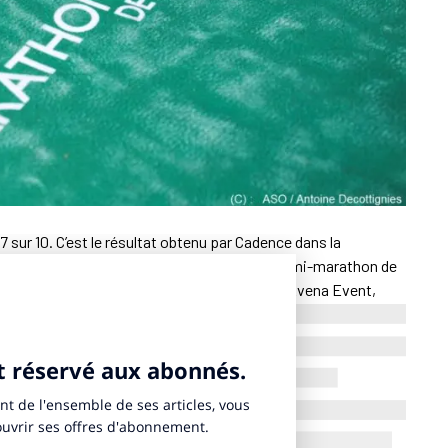
,7 sur 10. C’est le résultat obtenu par Cadence dans la
e Paris pour la concession du marathon et du semi-marathon de
vas Events, mandataire du projet, Keneo et Avena Event,
 Consulting intervient comme prestataire. Le
projet de
taille l’analyse des trois offres reçues : Cadence, Amaury
 Playground/O-Connection.
ploitation, pondéré à 45%, Cadence obtient 10 sur 10. Son offre
rtiers de Paris, au-delà de l’image touristique classique. Le