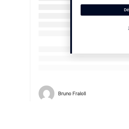
groupement veut aussi associer davantage les 
courses.
Une redevance en forte hausse
Le volet social prévoit des programmes pour le
nombre d’heures d’insertion professionnelle gén
politique tarifaire inclut un prix bas et unique
solidaires seront aussi proposés aux associati
Le deuxième critère, financier, pèse 30% dans l
propose une redevance minimale garantie annuelle
par rapport au contrat actuel d’ASO. Elle serai
entre 12% et 18% du chiffre d’affaires, hors sp
Bruno Fraioli
Le volet environnemental, pondéré à 25%, a été 
usage unique, des ravitaillements solides sans e
renoncer à la médaille contre un dossard “Green
les besoins électriques. Maxime Sauvage, adjoint
Conseil de Paris à partir du mardi 19 mai. La p