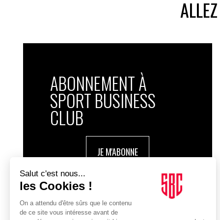
ALLEZ
groupe Bolloré, devrait animer les débats.
© SportBusiness.Club – Mai 2026
ABONNEMENT À
SPORT BUSINESS
CLUB
JE M'ABONNE