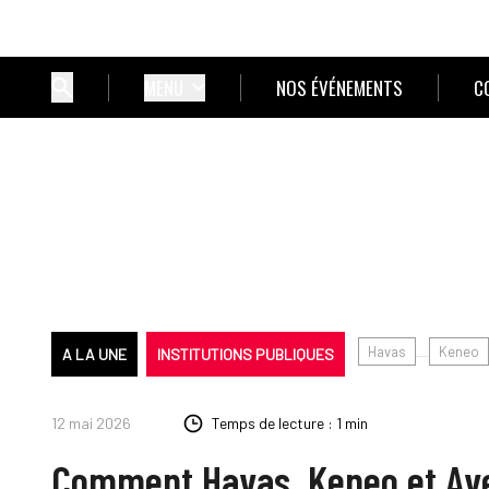
MENU
NOS ÉVÉNEMENTS
C
Havas
Keneo
A LA UNE
INSTITUTIONS PUBLIQUES
12 mai 2026
Temps de lecture : 1 min
Comment Havas, Keneo et Ave