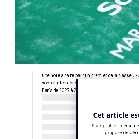
Une note à faire pâlir un premier de la classe : 9
consultation lancée à l’été 2025 par la Ville d
Paris de 2027 à 2030. Le groupement réunit Ha
organisateur de l’EcoTrail. L’agence XIX Sports
délibération
, mis en ligne mardi 12 mai 2026, dé
Sport Organisation (ASO), le sortant, et le duo
Sur le premier critère, la qualité du projet d’ex
prévoit de valoriser chaque année différents qua