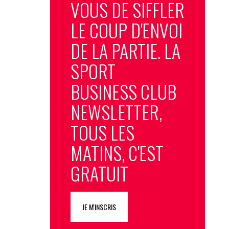
VOUS DE SIFFLER
LE COUP D'ENVOI
DE LA PARTIE. LA
SPORT
BUSINESS CLUB
NEWSLETTER,
TOUS LES
MATINS, C'EST
GRATUIT
JE M'INSCRIS