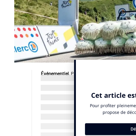
Événementiel
. Partenaire majeur du Tour de Fra
des spectateurs selon une étude Kantar, indiqu
2025. L’enseigne, déjà associée au maillot à p
véhicules dont huit électriques et ses fruits ou
première place de ce classement qui n’est jamai
© SportBusiness.Club – Octobre 2025