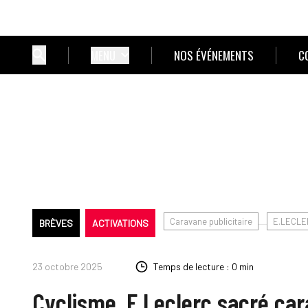
MENU
NOS ÉVÉNEMENTS
C
Caravane publicitaire
E.LECLE
BRÈVES
ACTIVATIONS
23 octobre 2025
Temps de lecture : 0 min
Cyclisme. E.Leclerc sacré ca