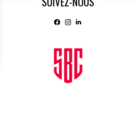
SUIVEZ-NOUS
Agence web
:
Novius