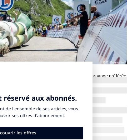
nce depuis 2019, E.Leclerc vient d’être élue caravane préférée
e un communiqué du distributeur publié mardi 21 octobre
ois, avait repensé entièrement sa caravane en 2024, avec onze
 légumes géants imaginés et conçus par l’agence Idéactif. La
s publié était jusqu’alors détenu par Cochonou.