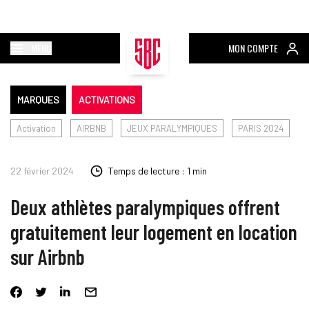
MENU
MON COMPTE
MARQUES
ACTIVATIONS
Activation
AIRBNB
JEUX PARALYMPIQUES
PARIS 2024
22 février 2024
Temps de lecture : 1 min
Deux athlètes paralympiques offrent
gratuitement leur logement en location
sur Airbnb