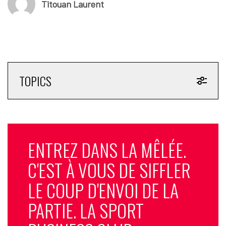
Titouan Laurent
TOPICS
ENTREZ DANS LA MÊLÉE.
C'EST À VOUS DE SIFFLER
LE COUP D'ENVOI DE LA
PARTIE. LA SPORT