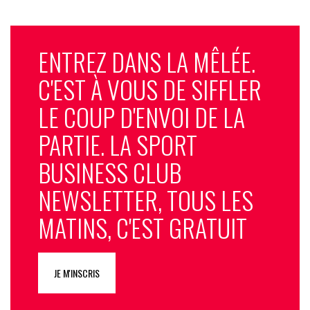
ENTREZ DANS LA MÊLÉE.
C'EST À VOUS DE SIFFLER
LE COUP D'ENVOI DE LA
PARTIE. LA SPORT
BUSINESS CLUB
NEWSLETTER, TOUS LES
MATINS, C'EST GRATUIT
JE M'INSCRIS