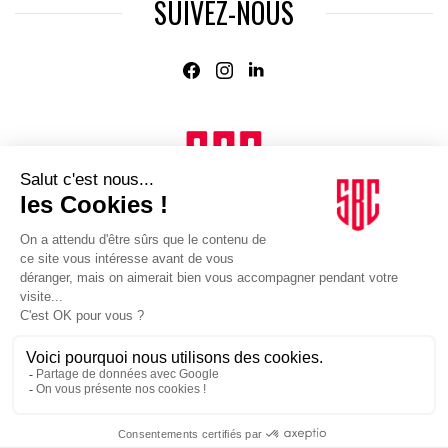
SUIVEZ-NOUS
Agence web
:
Novius