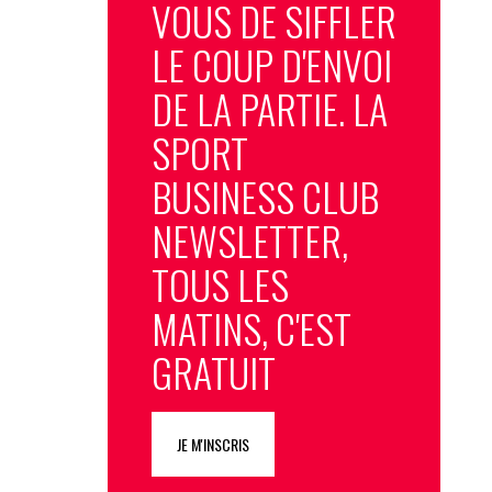
VOUS DE SIFFLER
LE COUP D'ENVOI
DE LA PARTIE. LA
SPORT
BUSINESS CLUB
NEWSLETTER,
TOUS LES
MATINS, C'EST
GRATUIT
JE M'INSCRIS