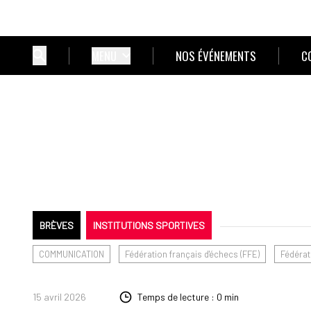
MENU
NOS ÉVÉNEMENTS
C
BRÈVES
INSTITUTIONS SPORTIVES
COMMUNICATION
Fédération français d'échecs (FFE)
Fédérat
15 avril 2026
Temps de lecture : 0 min