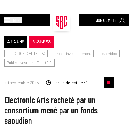
MENU
MON COMPTE
A LA UNE
BUSINESS
ELECTRONIC ARTS (EA)
fonds d'investissement
Jeux vidéo
Public Investment Fund (PIF)
29 septembre 2025
Temps de lecture : 1 min
Electronic Arts racheté par un
consortium mené par un fonds
saoudien