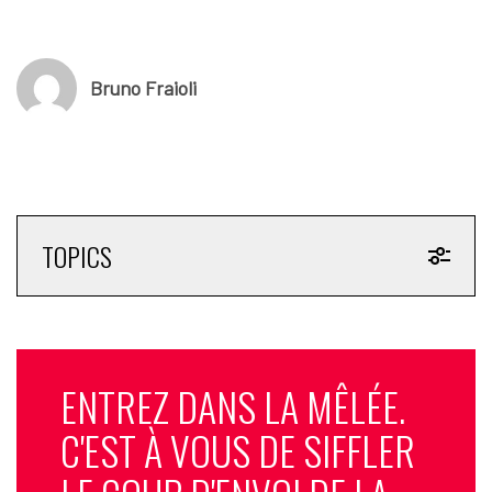
de nouvelles synergies entre expériences digitales et
physiques.
Cependant, la répartition exacte du capital entre les trois
Bruno Fraioli
investisseurs n’a pas été dévoilée. Le seul élément précisé
concerne le PIF, qui conserve et réinjecte sa participation
initiale de 9,9%. Turqi Alnowaiser, en charge des
investissements internationaux du fonds saoudien, a souligné
l’ambition de faire d’EA un moteur de l’e-sport mondial. Silver
Lake a mis en avant la solidité financière de l’entreprise, tandis
TOPICS
qu’Affinity Partners, dirigé par Jared Kushner, a insisté sur le
potentiel de croissance internationale.
© SportBusiness.Club – Septembre 2025
ENTREZ DANS LA MÊLÉE.
C'EST À VOUS DE SIFFLER