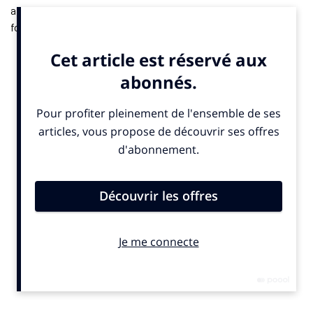
a conclu un accord majeur avec un consortium composé du
fonds souverain saoudien Public Investment Fund (PIF), et les
américains Silver Lake et Affinity Partners. L’opération,
valorisée à 55 milliards de dollars (51,1 milliards d’euros), sera
réalisée entièrement en numéraire. Chaque actionnaire recevra
210 dollars (195 euros) par titre, soit une prime de 25% par
rapport au dernier cours non affecté. Ce rachat, qui constitue
le plus grand investissement sponsorisé “all cash” de l’histoire,
aboutira au retrait d’EA de la cote boursière au premier
trimestre de l’exercice 2027.
L’éditeur californien, célèbre pour ses franchises EA Sports FC,
Madden NFL ou F1, restera dirigé par Andrew Wilson. Selon ce
dernier, ce nouveau cadre permettra “d’inspirer les générations
à venir” grâce à des expériences renouvelées mêlant sport,
divertissement et technologie, indique
un communiqué
publié
lundi 29 septembre 2025. Le consortium, dont l’apport en
fonds propres s’élève à 36 milliards de dollars, souhaite
accélérer la croissance mondiale de l’entreprise et développer