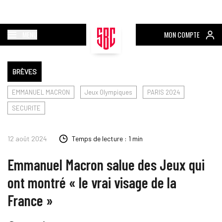
MENU
MON COMPTE
BRÈVES
EMMANUEL MACRON
Jeux Olympiques
PARIS 2024
SECURITE
12 août 2024
Temps de lecture : 1 min
Emmanuel Macron salue des Jeux qui
ont montré « le vrai visage de la
France »