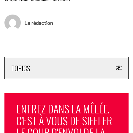
La rédaction
TOPICS
ENTREZ DANS LA MÊLÉE.
C'EST À VOUS DE SIFFLER
LE COUP D'ENVOI DE LA