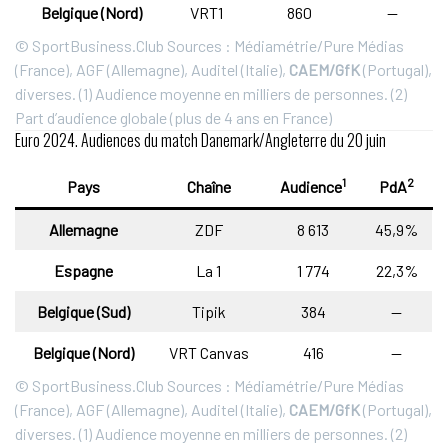
Belgique (Nord)
VRT1
860
—
© SportBusiness.Club Sources : Médiamétrie/Pure Médias
(France), AGF (Allemagne), Auditel (Italie),
CAEM/GfK
(Portugal),
diverses. (1) Audience moyenne en milliers de personnes. (2)
Part d’audience globale (plus de 4 ans en France)
Euro 2024. Audiences du match Danemark/Angleterre du 20 juin
1
2
Pays
Chaîne
Audience
PdA
Allemagne
ZDF
8 613
45,9%
Espagne
La 1
1 774
22,3%
Belgique (Sud)
Tipik
384
—
Belgique (Nord)
VRT Canvas
416
—
© SportBusiness.Club Sources : Médiamétrie/Pure Médias
(France), AGF (Allemagne), Auditel (Italie),
CAEM/GfK
(Portugal),
diverses. (1) Audience moyenne en milliers de personnes. (2)