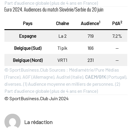
Part d’audience globale (plus de 4 ans en France)
Euro 2024. Audiences du match Slovénie/Serbie du 20 juin
1
2
Pays
Chaîne
Audience
PdA
Espagne
La 2
719
7,2%
Belgique (Sud)
Tipik
166
—
Belgique (Nord)
VRT1
231
—
© SportBusiness.Club Sources : Médiamétrie/Pure Médias
(France), AGF (Allemagne), Auditel (Italie),
CAEM/GfK
(Portugal),
diverses. (1) Audience moyenne en milliers de personnes. (2)
Part d’audience globale (plus de 4 ans en France)
© SportBusiness.Club Juin 2024
La rédaction