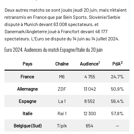
Deux autres matchs se sont joués jeudi 20 juin, mais n’étaient
retransmis en France que par Bein Sports. Slovénie/Serbie
disputé à Munich devant 63 008 spectateurs, et
Danemark/Angleterre joué à Francfort devant 46 177
spectateurs. L’Euro se dispute du 14 juin au 14 juillet 2024.
Euro 2024. Audiences du match Espagne/Italie du 20 juin
1
2
Pays
Chaîne
Audience
PdA
France
M6
4 755
24,7%
Allemagne
ZDF
13 042
50,9%
Espagne
La 1
8 552
56,4%
Italie
Rai 1
12 300
57,9%
Belgique (Sud)
Tipik
654
—