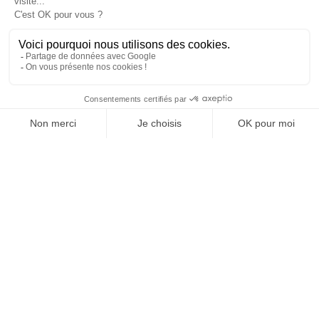
SUIVEZ-NOUS