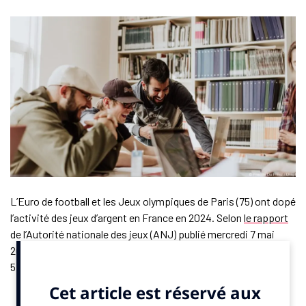
L’Euro de football et les Jeux olympiques de Paris (75) ont dopé
l’activité des jeux d’argent en France en 2024. Selon
le rapport
de l’Autorité nationale des jeux (ANJ) publié mercredi 7 mai
2025, le chiffre d’affaires du secteur a progressé de près de
5%, atteignant 14 milliards d’euros. Le produit brut des jeux
(PBJ), soit la différence entre les mises et les gains reversés,
s’est envolé.