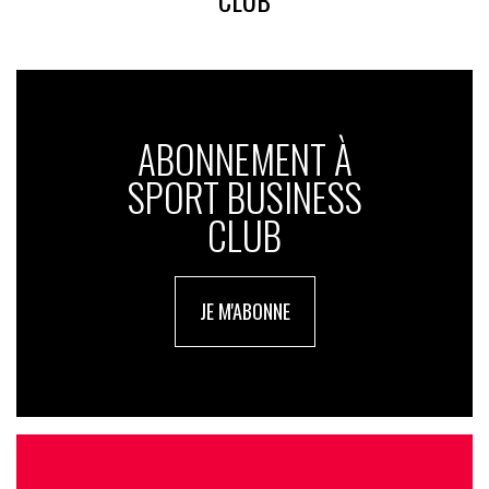
ABONNEMENT À
SPORT BUSINESS
CLUB
JE M'ABONNE