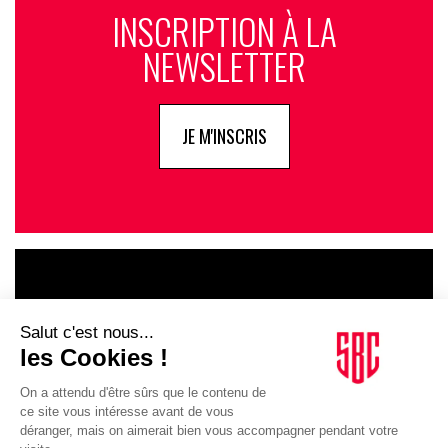
INSCRIPTION À LA
NEWSLETTER
JE M'INSCRIS
LE GOUPE
INFLUENCIA
JE DÉCOUVRE LE GROUPE