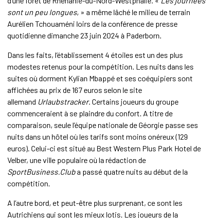
d’une forêt de Rhénanie-du-Nord-Westphalie. «
Les journées
sont un peu longues
, » a même lâché le milieu de terrain
Aurélien Tchouaméni loirs de la conférence de presse
quotidienne dimanche 23 juin 2024 à Paderborn.
Dans les faits, l’établissement 4 étoiles est un des plus
modestes retenus pour la compétition. Les nuits dans les
suites où dorment Kylian Mbappé et ses coéquipiers sont
affichées au prix de 167 euros selon le site
allemand
Urlaubstracker
. Certains joueurs du groupe
commenceraient à se plaindre du confort. A titre de
comparaison, seule l’équipe nationale de Géorgie passe ses
nuits dans un hôtel où les tarifs sont moins onéreux (129
euros). Celui-ci est situé au Best Western Plus Park Hotel de
Velber, une ville populaire où la rédaction de
SportBusiness.Club
a passé quatre nuits au début de la
compétition.
A l’autre bord, et peut-être plus surprenant, ce sont les
Autrichiens qui sont les mieux lotis. Les joueurs de la