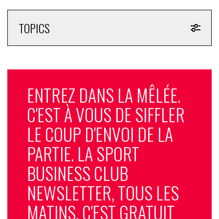
TOPICS
ENTREZ DANS LA MÊLÉE.
C'EST À VOUS DE SIFFLER
LE COUP D'ENVOI DE LA
PARTIE. LA SPORT
BUSINESS CLUB
NEWSLETTER, TOUS LES
MATINS, C'EST GRATUIT