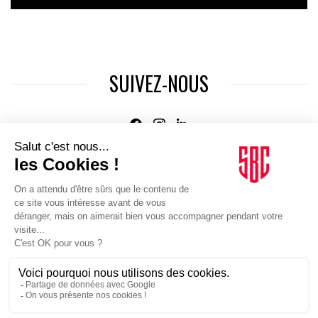
SUIVEZ-NOUS
Agence web
:
Novius