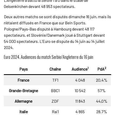
L’Angleterre a battu la Serbie 1 à 0 dans le stade de
Gelsenkirchen devant 48 953 spectateurs.
Deux autres matchs se sont disputés dimanche 16 juin, mais ils
n’étaient diffusés en France que sur Bein Sports.
Pologne/Pays-Bas disputé à Hambourg devant 48 117
spectateurs, et Slovénie/Danemark joué à Stuttgart devant
54 000 spectateurs. L’Euro se dispute du 14 juin au 14 juillet
2024.
Euro 2024. Audiences du match Serbie/Angleterre du 16 juin
1
2
Pays
Chaîne
Audience
PdA
France
TF1
4 048
20,4%
Grande-Bretagne
BBC1
10 542
57%
Allemagne
ZDF
11 843
44,0%
Italie
Rai1
4 865
28,7%