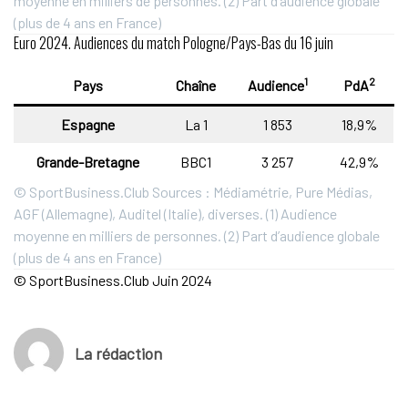
moyenne en milliers de personnes. (2) Part d’audience globale
(plus de 4 ans en France)
Euro 2024. Audiences du match Pologne/Pays-Bas du 16 juin
1
2
Pays
Chaîne
Audience
PdA
Espagne
La 1
1 853
18,9%
Grande-Bretagne
BBC1
3 257
42,9%
© SportBusiness.Club Sources : Médiamétrie, Pure Médias,
AGF (Allemagne), Auditel (Italie), diverses. (1) Audience
moyenne en milliers de personnes. (2) Part d’audience globale
(plus de 4 ans en France)
© SportBusiness.Club Juin 2024
La rédaction