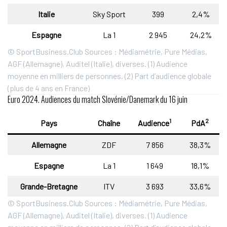
Italie
Sky Sport
399
2,4%
Espagne
La 1
2 945
24,2%
© SportBusiness.Club Sources : Médiamétrie, Pure Médias,
AGF (Allemagne), Auditel (Italie), diverses. (1) Audience
moyenne en milliers de personnes. (2) Part d’audience globale
(plus de 4 ans en France)
Euro 2024. Audiences du match Slovénie/Danemark du 16 juin
1
2
Pays
Chaîne
Audience
PdA
Allemagne
ZDF
7 856
38,3%
Espagne
La 1
1 649
18,1%
Grande-Bretagne
ITV
3 693
33,6%
© SportBusiness.Club Sources : Médiamétrie, Pure Médias,
AGF (Allemagne), Auditel (Italie), diverses. (1) Audience