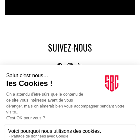
SUIVEZ-NOUS
Agence web
:
Novius