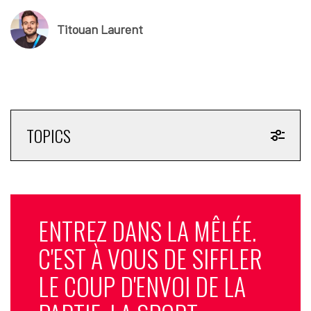
Titouan Laurent
TOPICS
ENTREZ DANS LA MÊLÉE.
C'EST À VOUS DE SIFFLER
LE COUP D'ENVOI DE LA