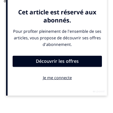
du football féminin en France. La société de
télécommunication, partenaire majeur de la Fédération
Française de Football (FFF) rappelle son soutient aux Bleues
«
dans leur combat pour le titre européen et tous ceux qu’il
reste à mener
« . Le film de près de deux minutes a été produit
par la société Birth.
A travers cette communication, la marque espère peut-être
connaître le même succès qu’en 2023. Juste avant la Coupe du
monde féminine, Orange avait diffusé une vidéo truquée pour
promouvoir le football féminin et renverser les préjugés en
changeant les joueuses de l’équipe de France par des joueurs
de la bande à Didier Deschamps. La prise de parole avait fait le
tour du monde, cumulé plus de 100 millions de vues et
remporté plusieurs prix.
(c) SportBusiness.Club – Juin 2025