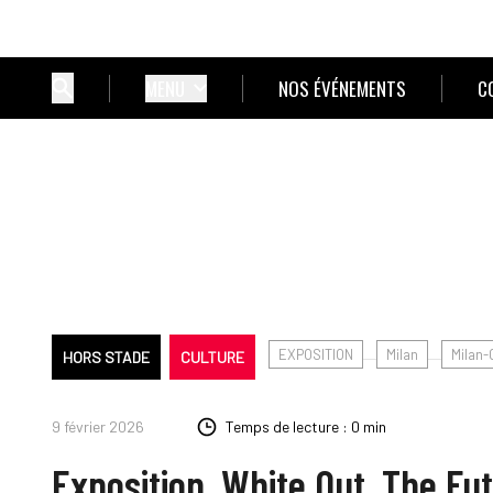
MENU
NOS ÉVÉNEMENTS
C
EXPOSITION
Milan
Milan-
HORS STADE
CULTURE
9 février 2026
Temps de lecture : 0 min
Exposition. White Out. The Fut