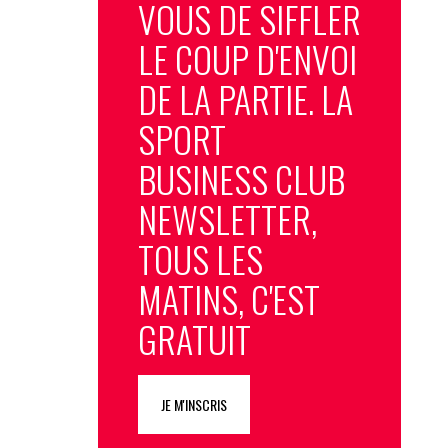
VOUS DE SIFFLER
LE COUP D'ENVOI
DE LA PARTIE. LA
SPORT
BUSINESS CLUB
NEWSLETTER,
TOUS LES
MATINS, C'EST
GRATUIT
JE M'INSCRIS