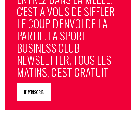
C'EST À VOUS DE SIFFLER
LE COUP D'ENVOI DE LA
PARTIE. LA SPORT
BUSINESS CLUB
NEWSLETTER, TOUS LES
MATINS, C'EST GRATUIT
JE M'INSCRIS