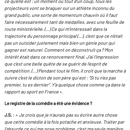
ce qu’elle est : un moment où tout d’un coup, tous les
projecteurs vont se braquer sur un athlète inconnu du
grand public, une sorte de momentum chauvin où il faut
faire nécessairement tant de médailles, avec une feuille de
route ministérielle. (…) Ce qui m’intéressait dans la
trajectoire du personnage principal (…), c’est que ce n’était
pas un outsider justement mais bien un génie pour qui
gagner est naturel. Comment on déconstruit ça ? Mon
intérêt était dans ce renoncement final. J’ai l’impression
que c’est une belle quête de se guérir de l’esprit de
compétition. (…) Pendant tout le film, il croit que la marche à
suivre c’est le dicton de son père qui est : “Si tu n’es pas
premier, tu es dernier”. Y’a quelque chose comme ça dans le
rapport au sport en France
».
Le registre de la comédie a été une évidence ?
J.S.
: «
Je crois que je n’aurais pas su écrire autre chose
que cette comédie à la fois potache et anxieuse. Traiter par
l’absurde ce qui me pose problème, c’est ma seule manière