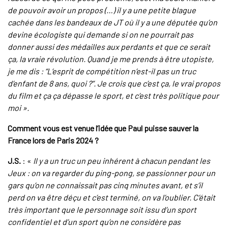
de pouvoir avoir un propos (…) il y a une petite blague
cachée dans les bandeaux de JT où il y a une députée qu’on
devine écologiste qui demande si on ne pourrait pas
donner aussi des médailles aux perdants et que ce serait
ça, la vraie révolution. Quand je me prends à être utopiste,
je me dis : “L’esprit de compétition n’est-il pas un truc
d’enfant de 8 ans, quoi ?”. Je crois que c’est ça, le vrai propos
du film et ça ça dépasse le sport, et c’est très politique pour
moi
».
Comment vous est venue l’idée que Paul puisse sauver la
France lors de Paris 2024 ?
J.S.
: «
Il y a un truc un peu inhérent à chacun pendant les
Jeux : on va regarder du ping-pong, se passionner pour un
gars qu’on ne connaissait pas cinq minutes avant, et s’il
perd on va être déçu et c’est terminé, on va l’oublier. C’était
très important que le personnage soit issu d’un sport
confidentiel et d’un sport qu’on ne considère pas