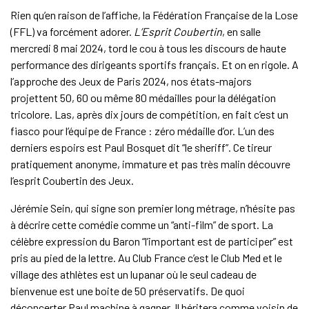
Rien qu’en raison de l’affiche, la Fédération Française de la Lose
(FFL) va forcément adorer.
L’Esprit Coubertin
, en salle
mercredi 8 mai 2024, tord le cou à tous les discours de haute
performance des dirigeants sportifs français. Et on en rigole. A
l’approche des Jeux de Paris 2024, nos états-majors
projettent 50, 60 ou même 80 médailles pour la délégation
tricolore. Las, après dix jours de compétition, en fait c’est un
fiasco pour l’équipe de France : zéro médaille d’or. L’un des
derniers espoirs est Paul Bosquet dit “le sheriff”. Ce tireur
pratiquement anonyme, immature et pas très malin découvre
l’esprit Coubertin des Jeux.
Jérémie Sein, qui signe son premier long métrage, n’hésite pas
à décrire cette comédie comme un “anti-film” de sport. La
célèbre expression du Baron “l’important est de participer” est
pris au pied de la lettre. Au Club France c’est le Club Med et le
village des athlètes est un lupanar où le seul cadeau de
bienvenue est une boite de 50 préservatifs. De quoi
déconcerter Paul machine à gagner. Il héritera comme voisin de