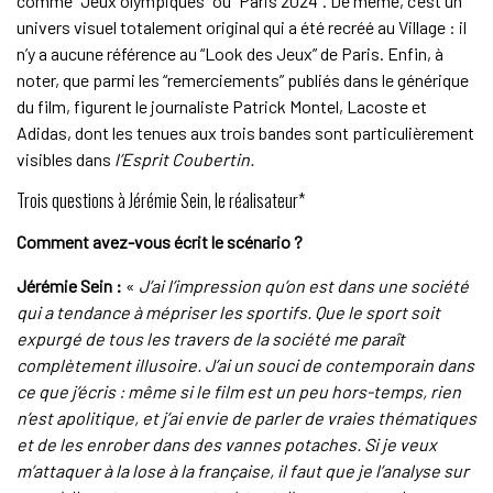
comme “Jeux olympiques” ou “Paris 2024”. De même, c’est un
univers visuel totalement original qui a été recréé au Village : il
n’y a aucune référence au “Look des Jeux” de Paris. Enfin, à
noter, que parmi les “remerciements” publiés dans le générique
du film, figurent le journaliste Patrick Montel, Lacoste et
Adidas, dont les tenues aux trois bandes sont particulièrement
visibles dans
l’Esprit Coubertin.
Trois questions à Jérémie Sein, le réalisateur*
Comment avez-vous écrit le scénario ?
Jérémie Sein :
«
J’ai l’impression qu’on est dans une société
qui a tendance à mépriser les sportifs. Que le sport soit
expurgé de tous les travers de la société me paraît
complètement illusoire. J’ai un souci de contemporain dans
ce que j’écris : même si le film est un peu hors-temps, rien
n’est apolitique, et j’ai envie de parler de vraies thématiques
et de les enrober dans des vannes potaches. Si je veux
m’attaquer à la lose à la française, il faut que je l’analyse sur