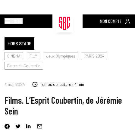
MENU
MON COMPTE
HORS STADE
CINÉMA
FILM
Jeux Olympiques
PARIS 2024
Pierre de Coubertin
4 mai 2024
Temps de lecture : 4 min
Films. L’Esprit Coubertin, de Jérémie
Sein