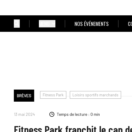
MENU
NOS ÉVÉNEMENTS
C
Fitness Park
Loisirs sportifs marchands
BRÈVES
13 mai 2024
Temps de lecture : 0 min
Fitness Park franchit le cap 