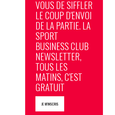
VOUS DE SIFFLER
LE COUP D'ENVOI
DE LA PARTIE. LA
SPORT
BUSINESS CLUB
NEWSLETTER,
TOUS LES
MATINS, C'EST
GRATUIT
JE M'INSCRIS