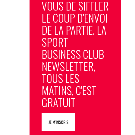
VOUS DE SIFFLER
LE COUP D'ENVOI
DE LA PARTIE. LA
SPORT
BUSINESS CLUB
NEWSLETTER,
TOUS LES
MATINS, C'EST
GRATUIT
JE M'INSCRIS