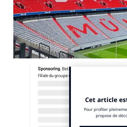
Sponsoring
. Betano a conclu un
accord de spon
filiale du groupe grec Kaizen Gaming, profite d
ci prend la forme d’une vidéo produite par la soc
renforce ainsi sa présence sur la scène du footb
© SportBusiness.Club – Juillet 2025