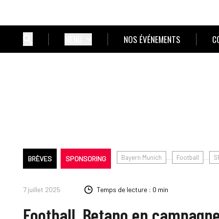
MENU
NOS ÉVÉNEMENTS
C
Bayern Munich
Football
S
BRÈVES
SPONSORING
7 juillet 2025
Temps de lecture : 0 min
Football. Betano en campagne