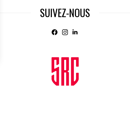
SUIVEZ-NOUS
Agence web
:
Novius