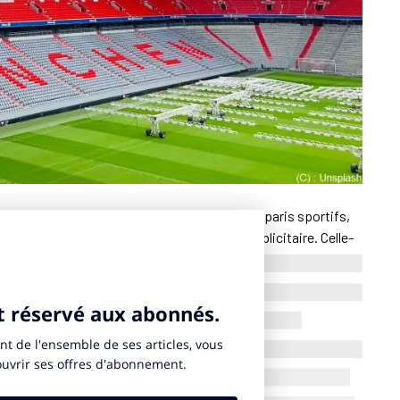
soring
avec le Bayern Munich. L’opérateur de paris sportifs,
e cette annonce pour lancer une campagne publicitaire. Celle-
iété Odd Bleat. Déjà partenaire officiel de l’UEFA, Betano
all européen aux côtés d’un club historique de Bundesliga.