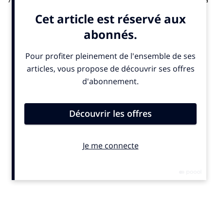
70,8 millions d’euros. Derrière ce rebond, les revenus issus des
partenariats et de la publicité affichent une nette amélioration
: +15 % sur un an, à 7,7 millions d’euros. Ce résultat s’explique
par la signature de nouveaux contrats, dont celui conclu avec le
gouvernement de la République du Congo pour quatre saisons,
jusqu’en 2029. La direction du club souligne “une bonne
dynamique commerciale” auprès des marques, dans un
contexte économique pourtant tendu pour le football français.
Ces performances compensent en partie la chute des droits
TV, en baisse de 35% à la suite de la rupture du contrat entre
DAZN et la Ligue de football professionnel. L’OL mise sur la
nouvelle plateforme Ligue 1+ pour rééquilibrer cette ligne
budgétaire au cours de l’exercice. En parallèle, la participation
du club à la Ligue Europa génère 6,5 millions d’euros de droits
TV UEFA. Les cessions de joueurs ont également contribué à
soutenir l’activité, avec 40,7 millions d’euros enregistrés lors
du mercato estival, contre 29,7 millions un an plus tôt.