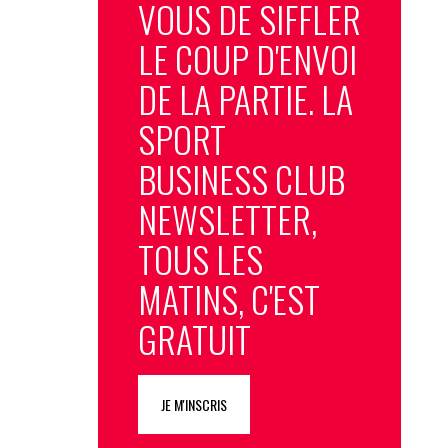
VOUS DE SIFFLER
LE COUP D'ENVOI
DE LA PARTIE. LA
SPORT
BUSINESS CLUB
NEWSLETTER,
TOUS LES
MATINS, C'EST
GRATUIT
JE M'INSCRIS