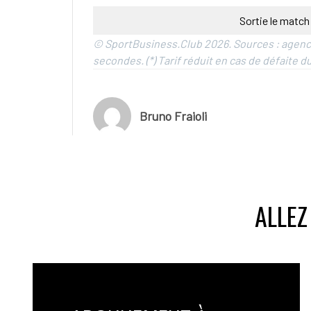
Sortie le match
© SportBusiness.Club 2026. Sources : agence
secondes. (*) Tarif réduit en cas de défaite d
Bruno Fraioli
ALLEZ