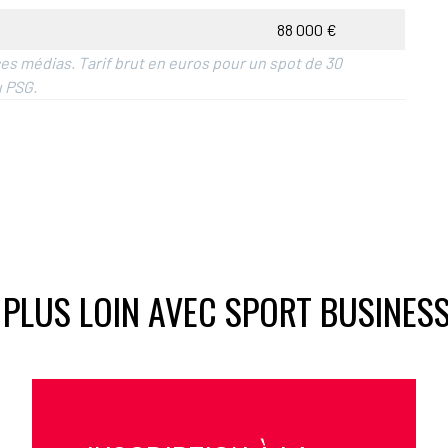
88 000 €
s médias. Tarif brut en euros pour un spot de 30
u PSG.
 PLUS LOIN AVEC SPORT BUSINES