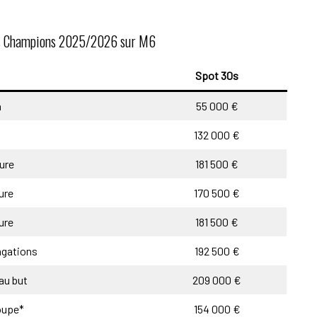
e des Champions 2025/2026 sur M6
Spot 30s
h
55 000 €
132 000 €
ure
181 500 €
ure
170 500 €
ure
181 500 €
ngations
192 500 €
 au but
209 000 €
oupe*
154 000 €