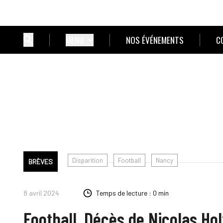
MENU
NOS ÉVÉNEMENTS
C
Disparition
Football
Nancy
BRÈVES
8 avril 2024
Temps de lecture : 0 min
Football. Décès de Nicolas Ho