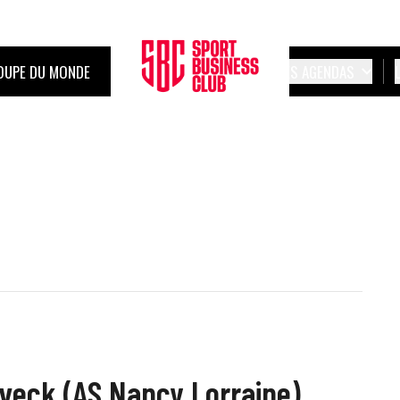
OUPE DU MONDE
LES AGENDAS
lveck (AS Nancy Lorraine)