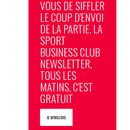
VOUS DE SIFFLER
LE COUP D'ENVOI
DE LA PARTIE. LA
SPORT
BUSINESS CLUB
NEWSLETTER,
TOUS LES
MATINS, C'EST
GRATUIT
JE M'INSCRIS