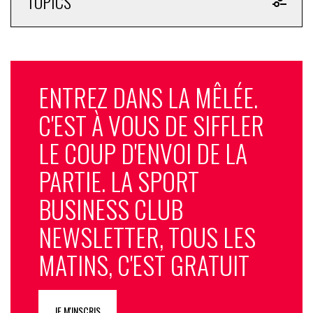
TOPICS
ENTREZ DANS LA MÊLÉE.
C'EST À VOUS DE SIFFLER
LE COUP D'ENVOI DE LA
PARTIE. LA SPORT
BUSINESS CLUB
NEWSLETTER, TOUS LES
MATINS, C'EST GRATUIT
JE M'INSCRIS