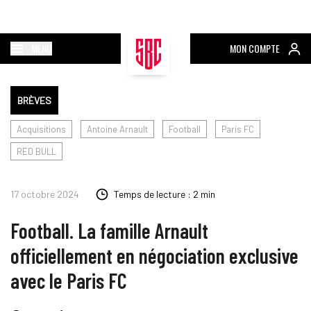
MENU
MON COMPTE
BRÈVES
Acquisitions
Antoine Arnault
Football
Paris FC
RED BULL
17 octobre 2024
Temps de lecture : 2 min
Football. La famille Arnault
officiellement en négociation exclusive
avec le Paris FC