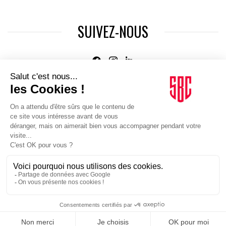
SUIVEZ-NOUS
Agence web
:
Novius