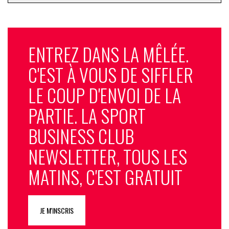
ENTREZ DANS LA MÊLÉE.
C'EST À VOUS DE SIFFLER
LE COUP D'ENVOI DE LA
PARTIE. LA SPORT
BUSINESS CLUB
NEWSLETTER, TOUS LES
MATINS, C'EST GRATUIT
JE M'INSCRIS