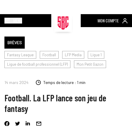
MENU
MON COMPTE
BRÈVES
Fantasy League
Football
LFP Media
Ligue 1
Ligue de football professionnel (LFP)
Mon Petit Gazon
14 mars 2024
Temps de lecture : 1 min
Football. La LFP lance son jeu de
fantasy