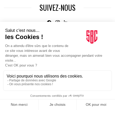
SUIVEZ-NOUS
Agence web
:
Novius